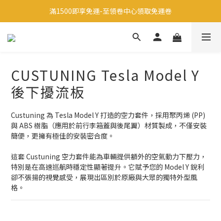
滿1500即享免運-至領卷中心領取免運卷
註冊會員享有200元禮金
生日當天享有200元禮金
註冊會員享有200元禮金
CUSTUNING Tesla Model Y
後下擾流板
Custuning 為 Tesla Model Y 打造的空力套件，採用聚丙烯 (PP) 
與 ABS 樹脂（應用於前行李箱蓋與後尾翼）材質製成，不僅安裝
簡便，更擁有極佳的安裝密合度。
這套 Custuning 空力套件能為車輛提供額外的空氣動力下壓力，
特別是在高速巡航時穩定性顯著提升。它賦予您的 Model Y 銳利
卻不張揚的視覺感受，展現出區別於原廠與大眾的獨特外型風
格。