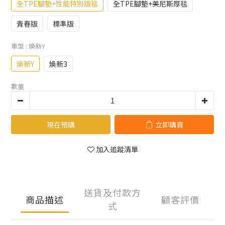
全TPE腳墊+性能特別版毯
全TPE腳墊+美尼斯厚毯
青春版
標準版
車型
: 煥新Y
煥新Y
煥新3
數量
現在預購
立即購買
加入追蹤清單
送貨及付款方
商品描述
顧客評價
式