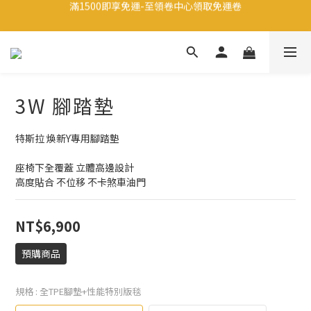
註冊會員享有200元禮金
生日當天享有200元禮金
註冊會員享有200元禮金
3W 腳踏墊
特斯拉 煥新Y專用腳踏墊 
座椅下全覆蓋 立體高邊設計
高度貼合 不位移 不卡煞車油門
NT$6,900
預購商品
規格
: 全TPE腳墊+性能特別版毯