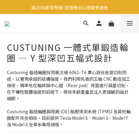
滿1500即享免運-至領卷中心領取免運卷
註冊會員享有200元禮金
生日當天享有200元禮金
註冊會員享有200元禮金
CUSTUNING 一體式單鍛造輪
圈 — Y 型深凹五幅式設計
Custuning 鍛造輪圈採用航太級 6061-T6 實心鋁合金錠切削而
成，以實現卓越的結構強度。我們利用先進的五軸 CNC 數控加工
技術，精準地在輻條與中心盤（Rear pad）背面進行減重切削，
在不犧牲整體強度的前提下，移除多餘重量並注入更細膩的設計
細節。
Custuning 鍛造輪圈與原廠 (OE) 胎壓偵測系統 (TPMS) 及其他輪
圈配件完全相容。目前提供 Tesla Model S、Model 3、Model Y 
及 Model X 全車系專用規格。