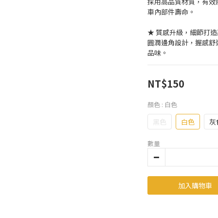
採用高品質材質，有效
車內部件壽命。
★ 質感升級，細節打
圓潤邊角設計，握感舒
品味。
NT$150
顏色
: 白色
黑色
白色
灰
數量
加入購物車