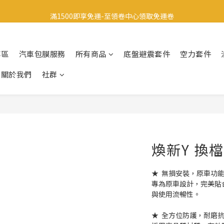
滿1500即享免運-至領卷中心領取免運卷
註冊會員享有200元禮金
生日當天享有200元禮金
專區
汽車包膜服務
所有商品
底盤避震套件
空力套件
註冊會員享有200元禮金
關於我們
社群
煥新Y 換
★  無損安裝，原車功
專為原車設計，完美貼
與使用流暢性。
★  全方位防護，耐磨