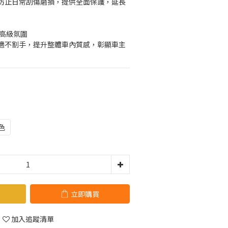
防止日常刮傷磨損，提供全面保護，延長
造高級氛圍
適不割手，提升整體車內質感，彰顯車主
色
立即購買
加入追蹤清單