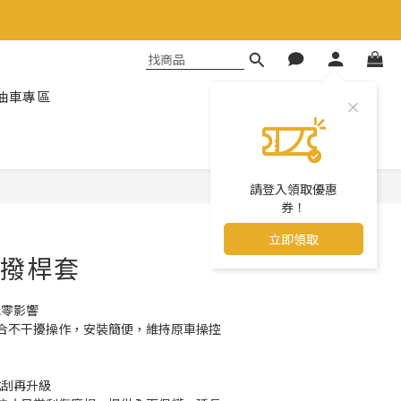
油車專區
請登入領取優惠
立即購買
券！
立即領取
檔撥桿套
能零影響
合不干擾操作，安裝簡便，維持原車操控
抗刮再升級