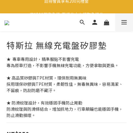
註冊會員享有200元禮金
滿1500即享免運-至領卷中心領取免運卷
生日當天享有200元禮金
註冊會員享有200元禮金
特斯拉 無線充電盤矽膠墊
★  專車專用設計，精準服貼不影響充電
專為原車打造，不影響手機無線充電功能，方便拿取與更換。
★ 高品質矽膠與TPE材質，環保耐用無異味
採用環保矽膠與TPE材質，柔韌性佳，無毒無異味，容易清潔、
不留痕，防刮防磨不藏汙。
★ 防滑紋理設計，有效穩固手機防止晃動
防滑紋理與防滑條結合，增加抓地力，行車顛簸也能穩固手機，
防止滑動損壞。