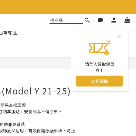
油車專區
請登入領取優惠
立即購買
券！
立即領取
odel Y 21-25)
裝簡易無損車體
寸精準服貼，安裝簡易不傷原車。
刮耐磨兼具質感
觀帥氣又耐用，有效保護原廠車標，防止