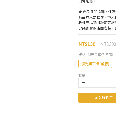
日常刮傷。
★ 商品須知提醒，保
商品為人為損壞、重大
收到商品請用錄影來維
建議到實體店面安裝，
NT$500
NT$150
規格
: 消光黑車標(塑膠)
消光黑車標(塑膠)
數量
加入購物車