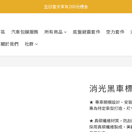
註冊會員享有200元禮金
生日當天享有200元禮金
註冊會員享有200元禮金
專區
汽車包膜服務
所有商品
底盤避震套件
空力套件
關於我們
社群
消光黑車標(M
★  專車開模設計，安
專為特定車型打造，尺
★ 真碳纖維材質，防
採用真碳纖維製成，美