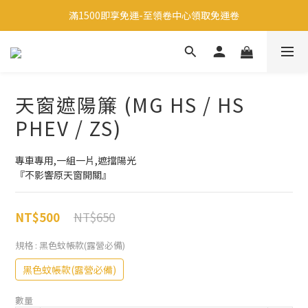
滿1500即享免運-至領卷中心領取免運卷
註冊會員享有200元禮金
生日當天享有200元禮金
註冊會員享有200元禮金
天窗遮陽簾 (MG HS / HS
PHEV / ZS)
專車專用,一組一片,遮擋陽光
『不影響原天窗開關』
NT$650
NT$500
規格
: 黑色蚊帳款(露營必備)
黑色蚊帳款(露營必備)
數量