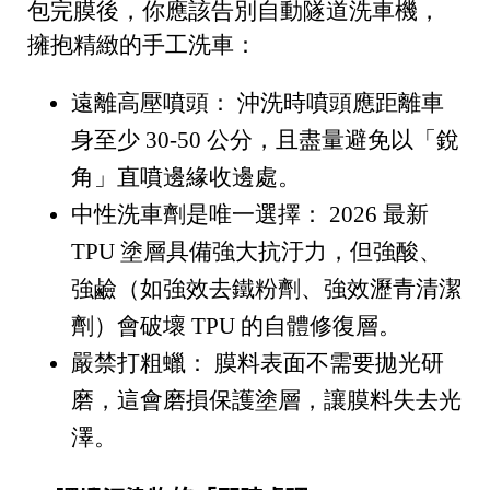
包完膜後，你應該告別自動隧道洗車機，
擁抱精緻的手工洗車：
遠離高壓噴頭：
沖洗時噴頭應距離車
身至少
30-50 公分
，且盡量避免以「銳
角」直噴邊緣收邊處。
中性洗車劑是唯一選擇：
2026 最新
TPU 塗層具備強大抗汙力，但強酸、
強鹼（如強效去鐵粉劑、強效瀝青清潔
劑）會破壞 TPU 的自體修復層。
嚴禁打粗蠟：
膜料表面不需要拋光研
磨，這會磨損保護塗層，讓膜料失去光
澤。