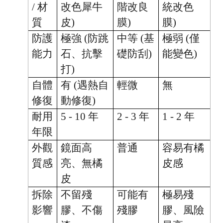
/ 材
改色犀牛
階改良
統改色
質
皮)
膜)
膜)
防護
極強 (防跳
中等 (基
極弱 (僅
能力
石、抗擊
礎防刮)
能變色)
打)
自體
有 (遇熱自
輕微
無
修復
動修復)
耐用
5 - 10 年
2 - 3 年
1 - 2 年
年限
外觀
鏡面高
普通
容易有橘
質感
亮、無橘
皮感
皮
拆除
不留殘
可能有
極易殘
影響
膠、不傷
殘膠
膠、風險